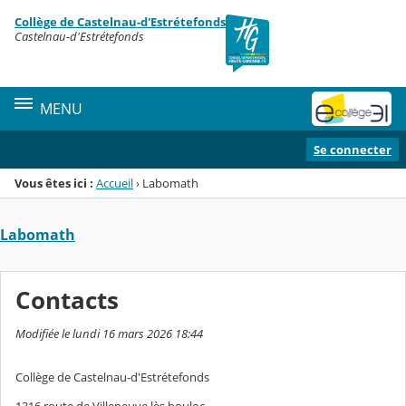
Panneau de gestion des cookies
Collège de Castelnau-d'Estrétefonds
Menu de la rubrique
Contenu
Castelnau-d'Estrétefonds
MENU
Se connecter
Vous êtes ici :
Accueil
›
Labomath
Labomath
Contacts
Modifiée le lundi 16 mars 2026 18:44
Collège de Castelnau-d'Estrétefonds