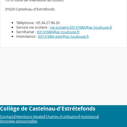
1316 route de Villeneuve lès bouloc
31620 Castelnau-d'Estrefonds
Téléphone : 05.34.27.96.20
Service vie scolaire :
vie-scolaire.0313168A@ac-toulouse.fr
Secrétariat :
0313168A@ac-toulouse.fr
Intendance :
0313168A-gest@ac-toulouse.fr
Collège de Castelnau-d'Estrétefonds
Contacts
Mentions légales
Chartes d'utilisation
Assistance
Données personnelles