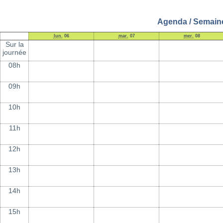
Agenda / Semaine 
lun.
06
mar.
07
mer.
08
Sur la
journée
08h
09h
10h
11h
12h
13h
14h
15h