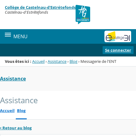
Panneau de gestion des cookies
Collège de Castelnau-d'Estrétefonds
Menu de la rubrique
Contenu
Castelnau-d'Estrétefonds
MENU
Se connecter
Vous êtes ici :
Accueil
›
Assistance
›
Blog
›
Messagerie de l'ENT
Assistance
Assistance
Accueil
Blog
‹
Retour au blog