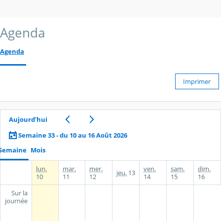
Agenda
Agenda
Imprimer
Aujourd’hui
Semaine 33 - du 10 au 16 Août 2026
Semaine
Mois
lun.
mar.
mer.
ven.
sam.
dim.
jeu.
13
10
11
12
14
15
16
Sur la
journée