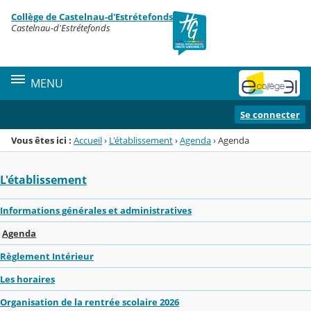
Panneau de gestion des cookies
Collège de Castelnau-d'Estrétefonds
Menu de la rubrique
Contenu
Castelnau-d'Estrétefonds
MENU
Se connecter
Vous êtes ici :
Accueil
›
L'établissement
›
Agenda
›
Agenda
L'établissement
Informations générales et administratives
Agenda
Règlement Intérieur
Les horaires
Organisation de la rentrée scolaire 2026