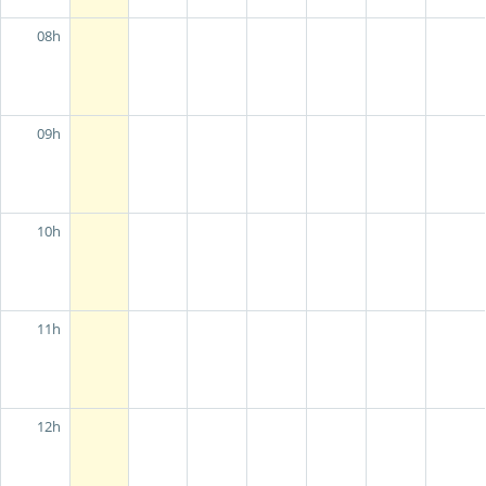
08h
09h
10h
11h
12h