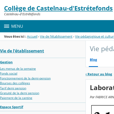
Panneau de gestion des cookies
Collège de Castelnau-d'Estrétefonds
Menu de la rubrique
Contenu
Castelnau-d'Estrétefonds
MENU
Vous êtes ici :
Accueil
›
Vie de l'établissement
›
Vie pédagogique et cultur
Vie péd
Vie de l'établissement
Blog
Gestion
Les menus de la semaine
Fonds social
‹
Retour au blog
Fonctionnement de la demi-pension
Bourses des collèges
Labora
Tarif demi pension
Gratuité de la demi pension
Par FABRICE ARNA
Paiement de la cantine
Espace Sportif