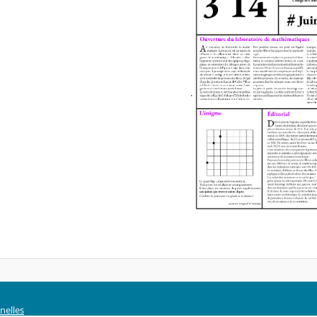
.
nelles